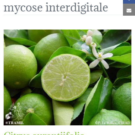
mycose interdigitale
C
Citrus aurantiifolia