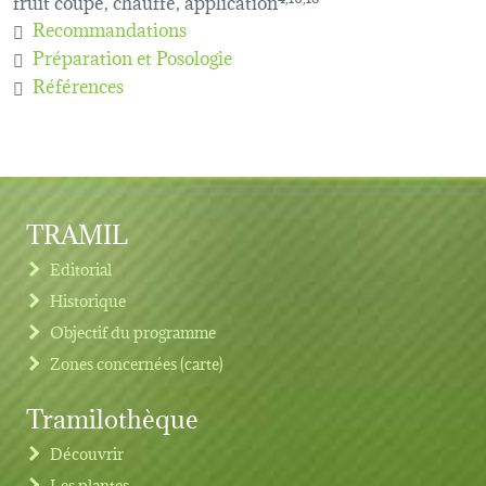
fruit coupé, chauffé, application
Recommandations
Préparation et Posologie
Références
TRAMIL
Editorial
Historique
Objectif du programme
Zones concernées (carte)
Tramilothèque
Découvrir
Les plantes