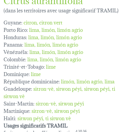
(dans les territoires avec usage significatif TRAMIL)
Guyane:
citron
citron vert
Porto Rico:
lima
limón
limón agrio
Honduras:
lima
limón
limón agrio
Panama:
lima
limón
limón agrio
Vénézuéla:
lima
limón
limón agrio
Colombie:
lima
limón
limón agrio
Trinité-et-Tobago:
lime
Dominique:
lime
République dominicaine:
limón, limón agrio, lima
Guadeloupe:
sitron-vè
sitwon péyi
sitwon péyi
ti
sitwon vè
Saint-Martin:
sitron-vè
sitwon péyi
Martinique:
sitron-vè
sitwon péyi
Haïti:
sitwon péyi
ti sitwon vè
Usages significatifs TRAMIL
4,10,16