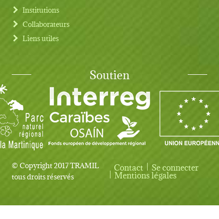
Institutions
Collaborateurs
Liens utiles
Soutien
© Copyright 2017 TRAMIL
Contact
Se connecter
User account menu
Mentions légales
tous droits réservés