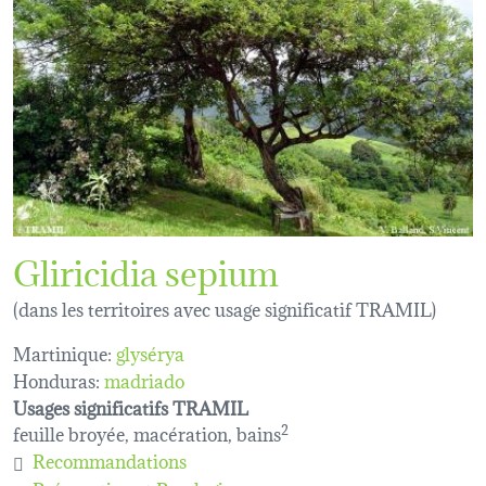
Gliricidia sepium
(dans les territoires avec usage significatif TRAMIL)
Martinique:
glysérya
Honduras:
madriado
Usages significatifs TRAMIL
feuille broyée, macération, bains
2
Recommandations