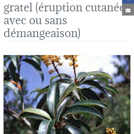
gratel (éruption cutanée
C
avec ou sans
démangeaison)