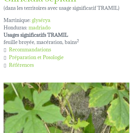
(dans les territoires avec usage significatif TRAMIL)
Martinique:
glysérya
Honduras:
madriado
Usages significatifs TRAMIL
feuille broyée, macération, bains
2
Recommandations
Préparation et Posologie
Références