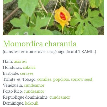
Momordica charantia
(dans les territoires avec usage significatif TRAMIL)
Haïti:
asorosi
Honduras:
calaica
Barbade:
cerasee
Trinité-et-Tobago:
corailee
popololo
sorrow seed
Vénézuéla:
cundeamor
Porto Rico:
cundeamor
République dominicaine:
cundeamor
Dominique:
kokouli