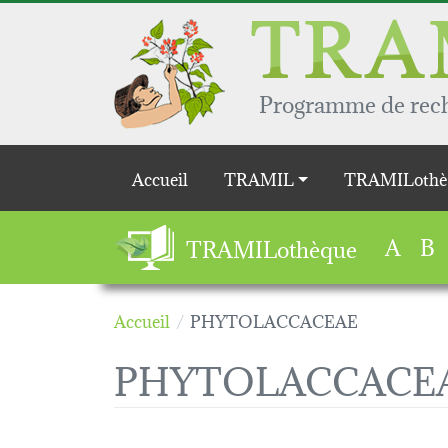
Aller au contenu principal
Programme de reche
Main navigation
Accueil
TRAMIL
TRAMILothè
A
B
TRAMILothèque
Accueil
PHYTOLACCACEAE
PHYTOLACCACE