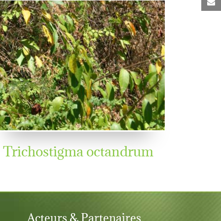
C
Trichostigma octandrum
Acteurs & Partenaires