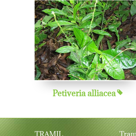
Petiveria alliacea
TRAMIL
Tram