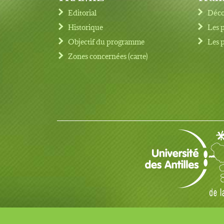
Editorial
Déco
Historique
Les 
Objectif du programme
Les 
Footer menu
Zones concernées (carte)
© Copyright 2017 TRAMIL tous droits réservés