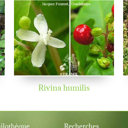
Rivina humilis
ilothèque
Recherches