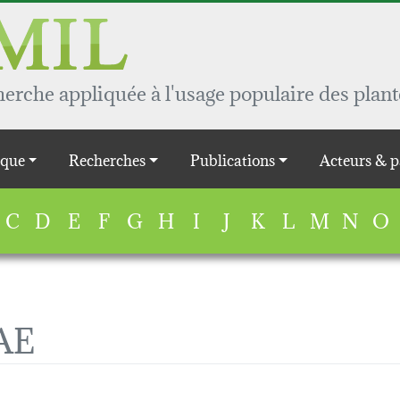
rche appliquée à l'usage populaire des plant
que
Recherches
Publications
Acteurs & p
C
D
E
F
G
H
I
J
K
L
M
N
O
AE