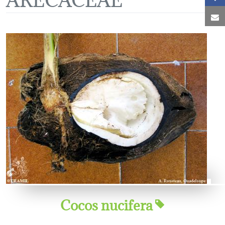
C
Cocos nucifera