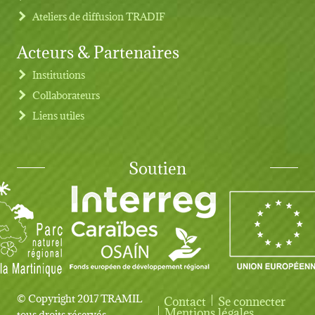
Ateliers de diffusion TRADIF
Acteurs & Partenaires
Institutions
Collaborateurs
Liens utiles
Soutien
© Copyright 2017 TRAMIL
Contact
Se connecter
User account menu
Mentions légales
tous droits réservés