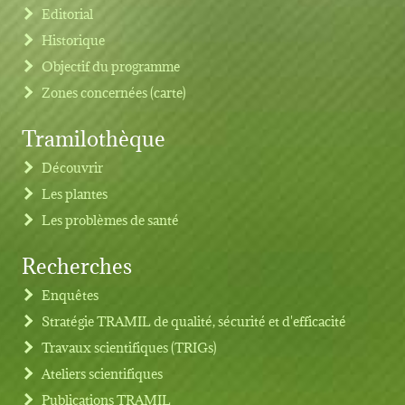
Editorial
Historique
Objectif du programme
Zones concernées (carte)
Tramilothèque
Découvrir
Les plantes
Les problèmes de santé
Recherches
Footer menu
Enquêtes
Stratégie TRAMIL de qualité, sécurité et d'efficacité
Travaux scientifiques (TRIGs)
Ateliers scientifiques
Publications TRAMIL