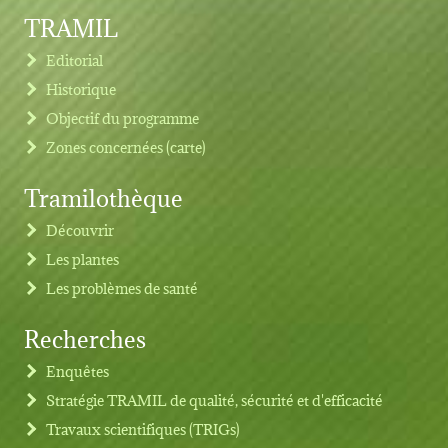
TRAMIL
Editorial
Historique
Objectif du programme
Zones concernées (carte)
Tramilothèque
Découvrir
Les plantes
Les problèmes de santé
Recherches
Footer menu
Enquêtes
Stratégie TRAMIL de qualité, sécurité et d'efficacité
Travaux scientifiques (TRIGs)