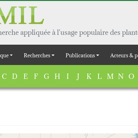
rche appliquée à l'usage populaire des plant
que
Recherches
Publications
Acteurs & p
C
D
E
F
G
H
I
J
K
L
M
N
O
map...