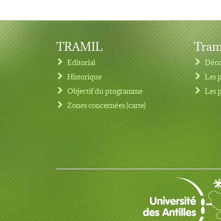
TRAMIL
Tram
Editorial
Déco
Historique
Les 
Objectif du programme
Les 
Footer menu
Zones concernées (carte)