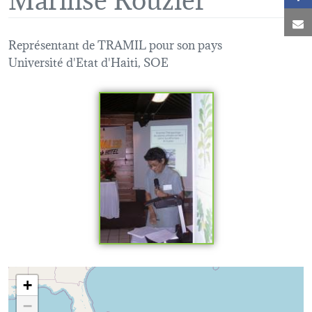
C
Représentant de TRAMIL pour son pays
Université d'Etat d'Haiti, SOE
Loading map...
+
−