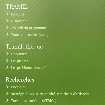
TRAMIL
Editorial
Historique
Objectif du programme
Zones concernées (carte)
Tramilothèque
Découvrir
Les plantes
Les problèmes de santé
Recherches
Footer menu
Enquêtes
Stratégie TRAMIL de qualité, sécurité et d'efficacité
Travaux scientifiques (TRIGs)