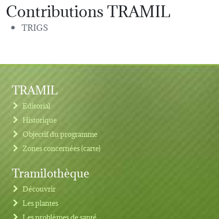
Contributions TRAMIL
TRIGS
TRAMIL
Editorial
Historique
Objectif du programme
Zones concernées (carte)
Tramilothèque
Découvrir
Les plantes
Les problèmes de santé