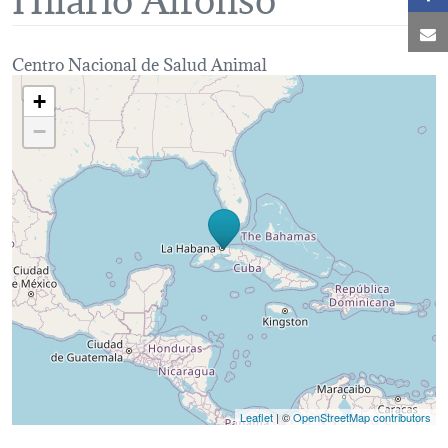
C
Centro Nacional de Salud Animal
Loading map...
+
−
Leaflet
| ©
OpenStreetMap contributors