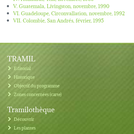
V. Guatemala, Lívingston,
novembre, 1990
VI. Guadeloupe, Circonvallation,
novembre, 1992
VII. Colombie, San Andrés,
février, 1995
TRAMIL
Editorial
Historique
Objectif du programme
Zones concernées (carte)
Tramilothèque
Découvrir
Les plantes