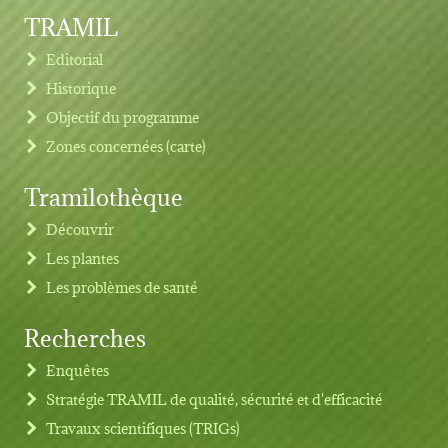
TRAMIL
Editorial
Historique
Objectif du programme
Zones concernées (carte)
Tramilothèque
Découvrir
Les plantes
Les problèmes de santé
Recherches
Footer menu
Enquêtes
Stratégie TRAMIL de qualité, sécurité et d'efficacité
Travaux scientifiques (TRIGs)