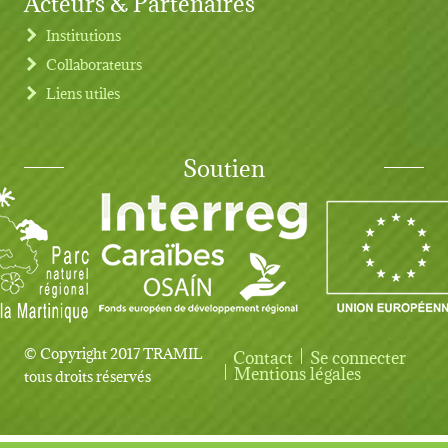
Acteurs & Partenaires
Institutions
Collaborateurs
Liens utiles
Soutien
© Copyright 2017 TRAMIL
Contact
Se connecter
User account menu
Mentions légales
tous droits réservés