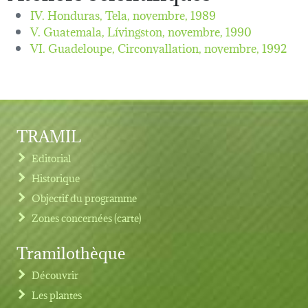
IV. Honduras, Tela,
novembre, 1989
V. Guatemala, Lívingston,
novembre, 1990
VI. Guadeloupe, Circonvallation,
novembre, 1992
TRAMIL
Editorial
Historique
Objectif du programme
Zones concernées (carte)
Tramilothèque
Découvrir
Les plantes