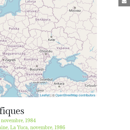
C
Leaflet
| ©
OpenStreetMap contributors
ifiques
,
novembre, 1984
aine, La Yuca,
novembre, 1986