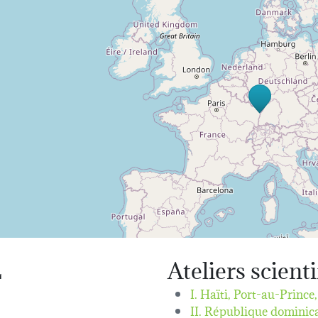
L
Ateliers scient
I. Haïti, Port-au-Prince
II. République dominic