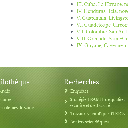
III. Cuba, La Havane,
n
IV. Honduras, Tela,
nov
V. Guatemala, Lívingst
VI. Guadeloupe, Circon
VII. Colombie, San And
VIII. Grenade, Saint-G
IX. Guyane, Cayenne,
n
ilothèque
Recherches
uvrir
Enquêtes
plantes
Stratégie TRAMIL de qualité,
sécurité et d'efficacité
problèmes de santé
Travaux scientifiques (TRIGs)
Ateliers scientifiques