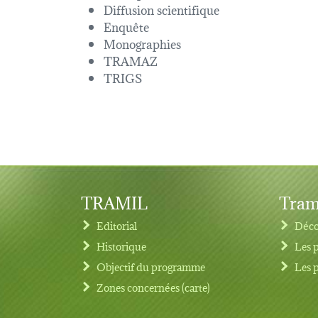
Diffusion scientifique
Enquête
Monographies
TRAMAZ
TRIGS
TRAMIL
Tram
Editorial
Déco
Historique
Les 
Objectif du programme
Les 
Footer menu
Zones concernées (carte)