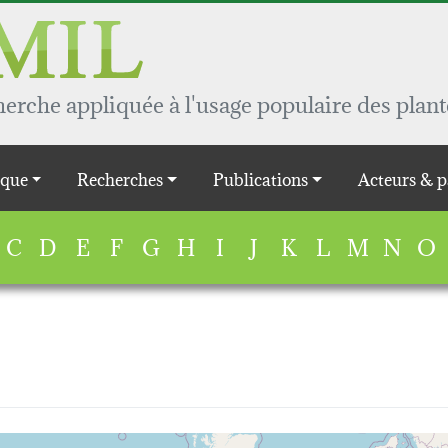
rche appliquée à l'usage populaire des plant
que
Recherches
Publications
Acteurs & p
C
D
E
F
G
H
I
J
K
L
M
N
O
map...