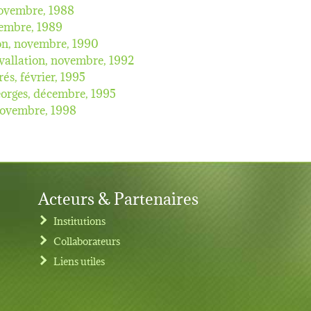
ovembre, 1988
embre, 1989
on,
novembre, 1990
vallation,
novembre, 1992
rés,
février, 1995
eorges,
décembre, 1995
ovembre, 1998
Acteurs & Partenaires
Institutions
Collaborateurs
Liens utiles