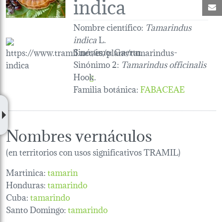
indica
C
Nombre científico:
Tamarindus
indica
L.
Sinónimo:
Gaertn.
Sinónimo 2:
Tamarindus officinalis
Hook.
Familia botánica
:
FABACEAE
Nombres vernáculos
(en territorios con usos significativos TRAMIL)
Martinica:
tamarin
Honduras:
tamarindo
Cuba:
tamarindo
Santo Domingo:
tamarindo