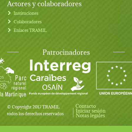
Actores y colaboradores
Instituciones
Colaboradores
Enlaces TRAMIL
Patrocinadores
Contacto
© Copyright 2017 TRAMIL
Iniciar sesión
User account menu
todos los derechos reservados
Notas legales