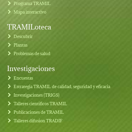
Programa TRAMIL
Mapa interactivo
TRAMILoteca
Descubrir
Plantas
Problemas de salud
Investigaciones
Footer menu
Encuestas
Estrategia TRAMIL de calidad, seguridad y eficacia
Investigaciones (TRIGS)
Talleres cientificos TRAMIL
Publicaciones de TRAMIL
Talleres difusion TRADIF