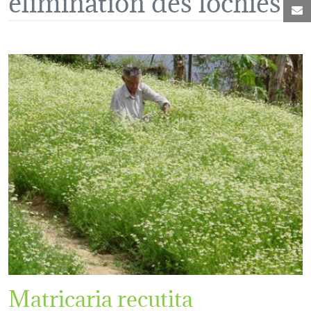
C
Matricaria recutita