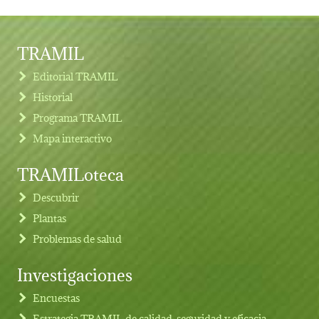
TRAMIL
Editorial TRAMIL
Historial
Programa TRAMIL
Mapa interactivo
TRAMILoteca
Descubrir
Plantas
Problemas de salud
Investigaciones
Footer menu
Encuestas
Estrategia TRAMIL de calidad, seguridad y eficacia