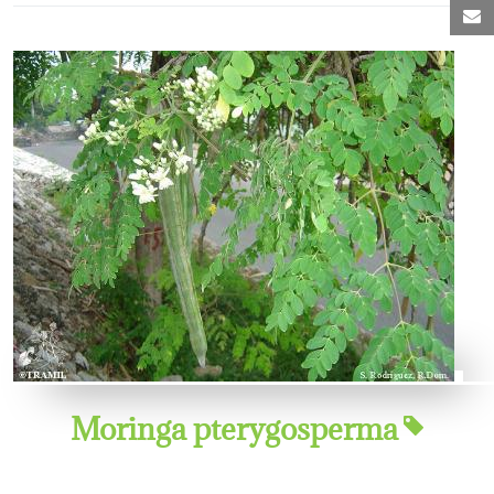
C
Moringa pterygosperma