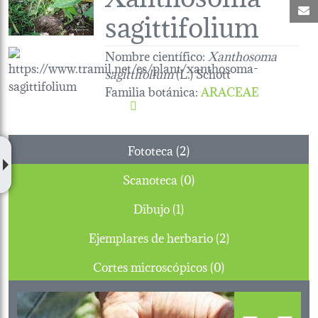
C
sagittifolium
Nombre científico:
Xanthosoma
sagittifolium
(L.) Schott
Familia botánica
:
ARACEAE
Fototeca (2)
Scanoteca (0)
Dibujo (1)
Ejemplares de herbario (2)
Cortes microscópicos (0)