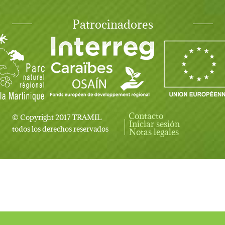
Patrocinadores
Contacto
© Copyright 2017 TRAMIL
Iniciar sesión
User account menu
todos los derechos reservados
Notas legales