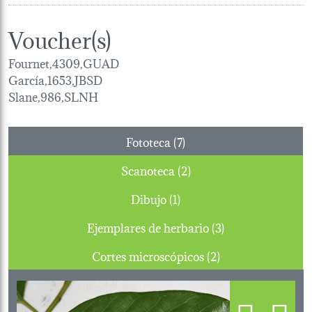
Voucher(s)
Fournet,4309,GUAD
García,1653,JBSD
Slane,986,SLNH
Fototeca (7)
Scanoteca (2)
Dibujo (1)
Ejemplares de herbario (3)
Cortes microscópicos (2)