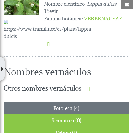
Nombre científico:
Lippia dulcis
C
Trevir.
Familia botánica
:
VERBENACEAE
Nombres vernáculos
Otros nombres vernáculos
Fototeca (4)
Scanoteca (0)
Dibujo (1)