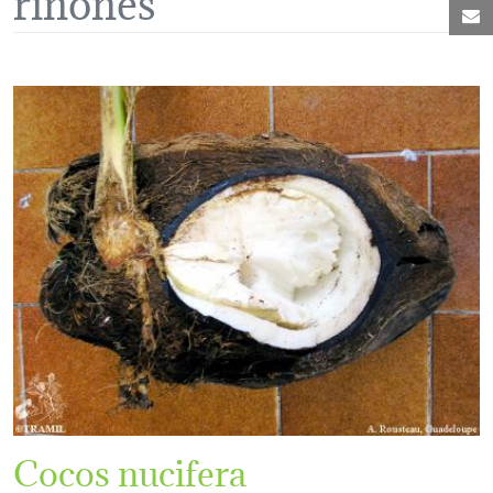
C
Cocos nucifera