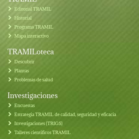
Editorial TRAMIL
Historial
Programa TRAMIL
Mapa interactivo
TRAMILoteca
Descubrir
Plantas
Problemas de salud
Investigaciones
Footer menu
Encuestas
Estrategia TRAMIL de calidad, seguridad y eficacia
Investigaciones (TRIGS)
Talleres cientificos TRAMIL