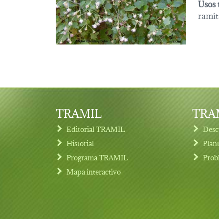
Usos 
ramit
TRAMIL
TRAM
Editorial TRAMIL
Desc
Historial
Plan
Programa TRAMIL
Prob
Footer menu
Mapa interactivo