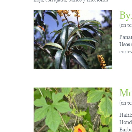
By
(en t
Pana
Usos 
corte
Mo
(en t
Haití:
Hond
Barba