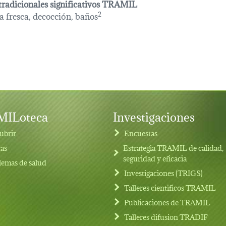
tradicionales significativos TRAMIL
a fresca, decocción, baños
2
ILoteca
Investigaciones
ubrir
Encuestas
tas
Estrategia TRAMIL de calidad,
seguridad y eficacia
lemas de salud
Investigaciones (TRIGS)
Talleres cientificos TRAMIL
Publicaciones de TRAMIL
Talleres difusion TRADIF