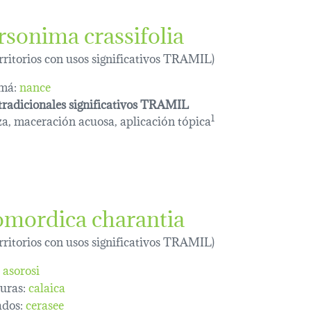
rsonima crassifolia
erritorios con usos significativos TRAMIL)
má:
nance
tradicionales significativos TRAMIL
za, maceración acuosa, aplicación tópica
1
mordica charantia
erritorios con usos significativos TRAMIL)
asorosi
uras:
calaica
dos:
cerasee