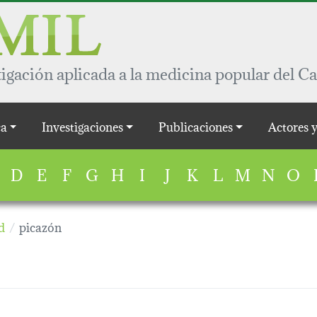
igación aplicada a la medicina popular del Ca
a
Investigaciones
Publicaciones
Actores 
D
E
F
G
H
I
J
K
L
M
N
O
d
picazón