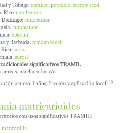
dad y Tobago:
corailee
popololo
sorrow seed
o Rico:
cundeamor
o Domingo:
cundeamor
uela:
cundeamor
nica:
kokouli
ua y Barbuda:
maiden blush
 Rica:
sorosí
emala:
sorosí
tradicionales significativos TRAMIL
s aéreas, machacadas y/o
ación acuosa, baños, fricción y aplicación local
1-10
ania matricarioides
erritorios con usos significativos TRAMIL)
:
manzanilla