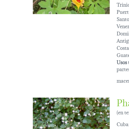
Trini
Puert
Sant
Venez
Domi
Antig
Costa
Guat
Usos 
parte
macer
Ph
(en t
Cuba