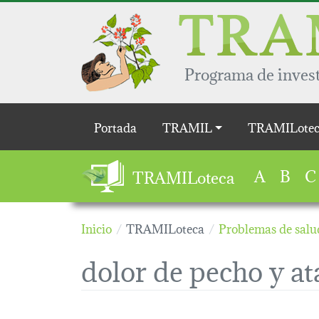
Pasar al contenido principal
Programa de invest
Main navigation
Portada
TRAMIL
TRAMILotec
A
B
C
TRAMILoteca
Inicio
TRAMILoteca
Problemas de salu
dolor de pecho y a