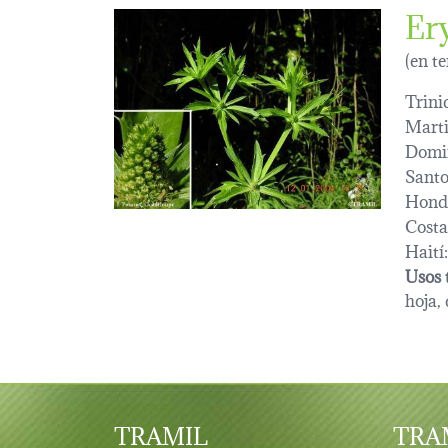
Er
(en t
Trini
Marti
Domi
Sant
Hond
Costa
Haití:
Usos 
hoja,
TRAMIL
TRAM