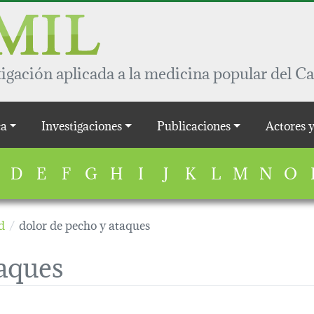
igación aplicada a la medicina popular del Ca
a
Investigaciones
Publicaciones
Actores 
D
E
F
G
H
I
J
K
L
M
N
O
d
dolor de pecho y ataques
taques