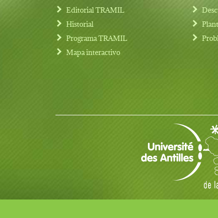
Editorial TRAMIL
Desc
Historial
Plan
Programa TRAMIL
Prob
Footer menu
Mapa interactivo
© Copyright 2017 TRAMIL todos los derechos rese