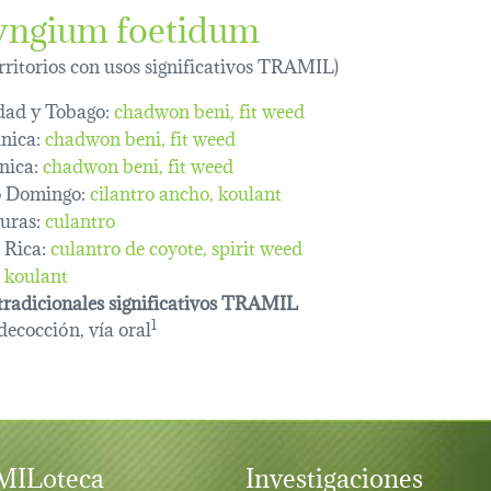
yngium foetidum
erritorios con usos significativos TRAMIL)
dad y Tobago:
chadwon beni
fit weed
nica:
chadwon beni
fit weed
nica:
chadwon beni
fit weed
o Domingo:
cilantro ancho
koulant
uras:
culantro
 Rica:
culantro de coyote
spirit weed
koulant
tradicionales significativos TRAMIL
 decocción, vía oral
1
ILoteca
Investigaciones