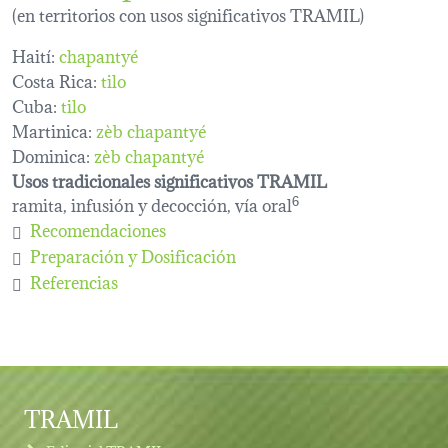
(en territorios con usos significativos TRAMIL)
Haití:
chapantyé
Costa Rica:
tilo
Cuba:
tilo
Martinica:
zèb chapantyé
Dominica:
zèb chapantyé
Usos tradicionales significativos TRAMIL
ramita, infusión y decocción, vía oral
6
Recomendaciones
Preparación y Dosificación
Referencias
TRAMIL