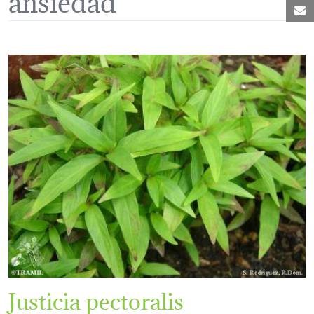
C
Justicia pectoralis