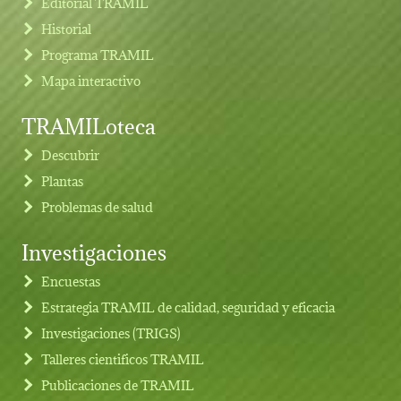
Editorial TRAMIL
Historial
Programa TRAMIL
Mapa interactivo
TRAMILoteca
Descubrir
Plantas
Problemas de salud
Investigaciones
Footer menu
Encuestas
Estrategia TRAMIL de calidad, seguridad y eficacia
Investigaciones (TRIGS)
Talleres cientificos TRAMIL
Publicaciones de TRAMIL