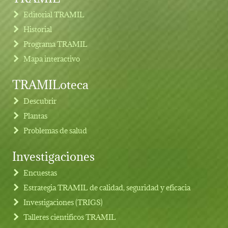
Editorial TRAMIL
Historial
Programa TRAMIL
Mapa interactivo
TRAMILoteca
Descubrir
Plantas
Problemas de salud
Investigaciones
Footer menu
Encuestas
Estrategia TRAMIL de calidad, seguridad y eficacia
Investigaciones (TRIGS)
Talleres cientificos TRAMIL