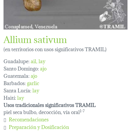
Allium sativum
(en territorios con usos significativos TRAMIL)
Guadalupe:
ail
lay
Santo Domingo:
ajo
Guatemala:
ajo
Barbados:
garlic
Santa Lucía:
lay
Haití:
lay
Usos tradicionales significativos TRAMIL
piel seca bulbo, decocción, vía oral
1-7
Recomendaciones
Preparación y Dosificación