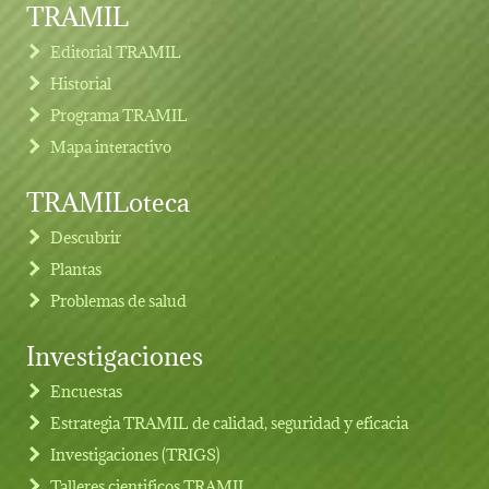
TRAMIL
Editorial TRAMIL
Historial
Programa TRAMIL
Mapa interactivo
TRAMILoteca
Descubrir
Plantas
Problemas de salud
Investigaciones
Footer menu
Encuestas
Estrategia TRAMIL de calidad, seguridad y eficacia
Investigaciones (TRIGS)
Talleres cientificos TRAMIL