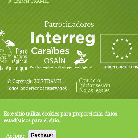
Enlaces TRAMIL
Patrocinadores
Contacto
© Copyright 2017 TRAMIL
Iniciar sesión
User account menu
todos los derechos reservados
Notas legales
Este sitio utiliza cookies para proporcionar datos
estadísticos para el sitio.
Aceptar
Rechazar