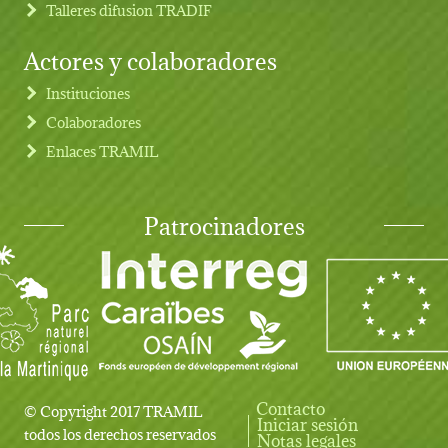
Talleres difusion TRADIF
Actores y colaboradores
Instituciones
Colaboradores
Enlaces TRAMIL
Patrocinadores
Contacto
© Copyright 2017 TRAMIL
Iniciar sesión
User account menu
todos los derechos reservados
Notas legales