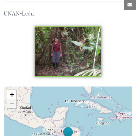
C
UNAN-León
Loading map...
+
−