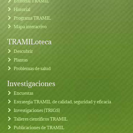
Editorial TRAMIL
Historial
Programa TRAMIL
Mapa interactivo
TRAMILoteca
Descubrir
Plantas
Problemas de salud
Investigaciones
Footer menu
Encuestas
Estrategia TRAMIL de calidad, seguridad y eficacia
Investigaciones (TRIGS)
Talleres cientificos TRAMIL
Publicaciones de TRAMIL