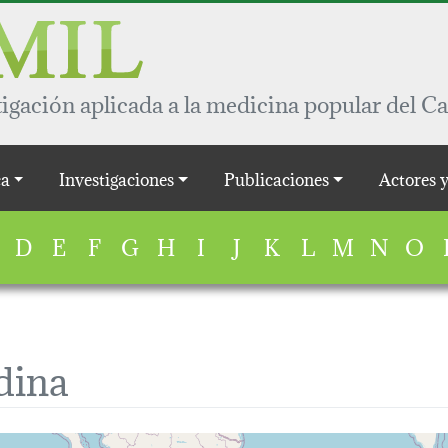
igación aplicada a la medicina popular del Ca
a
Investigaciones
Publicaciones
Actores 
D
E
F
G
H
I
J
K
L
M
N
O
dina
map...