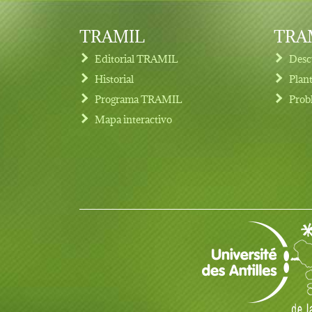
TRAMIL
TRAM
Editorial TRAMIL
Desc
Historial
Plan
Programa TRAMIL
Prob
Footer menu
Mapa interactivo