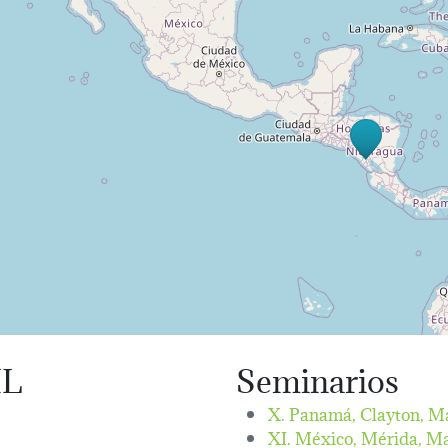
IL
Seminarios
X. Panamá, Clayton,
Ma
XI. México, Mérida,
Ma