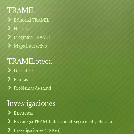
TRAMIL
Editorial TRAMIL
Historial
Programa TRAMIL
Mapa interactivo
TRAMILoteca
Descubrir
Plantas
Problemas de salud
Investigaciones
Footer menu
Encuestas
Estrategia TRAMIL de calidad, seguridad y eficacia
Investigaciones (TRIGS)