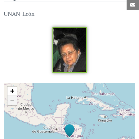
C
UNAN-León
Loading map...
+
−