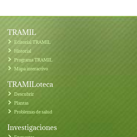
TRAMIL
Editorial TRAMIL
Historial
Programa TRAMIL
Mapa interactivo
TRAMILoteca
Descubrir
Plantas
Problemas de salud
Investigaciones
Footer menu
Encuestas