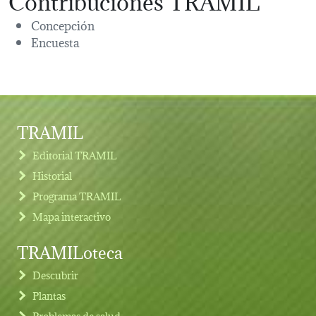
Concepción
Encuesta
TRAMIL
Editorial TRAMIL
Historial
Programa TRAMIL
Mapa interactivo
TRAMILoteca
Descubrir
Plantas
Problemas de salud